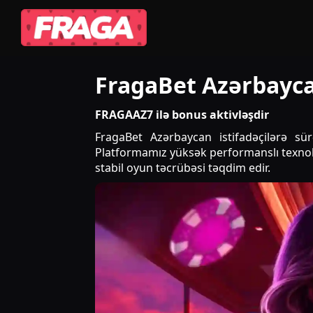
FragaBet Azərbayca
FRAGAAZ7 ilə bonus aktivləşdir
FragaBet Azərbaycan istifadəçilərə s
Platformamız yüksək performanslı texnologi
stabil oyun təcrübəsi təqdim edir.