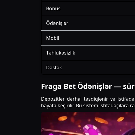
Bonus
Ödənişlər
Mobil
Təhlükəsizlik
Dəstək
Fraga Bet Ödənişlər — sür
Depozitlər dərhal təsdiqlənir və istifadə
həyata keçirilir. Bu sistem istifadəçilərə 