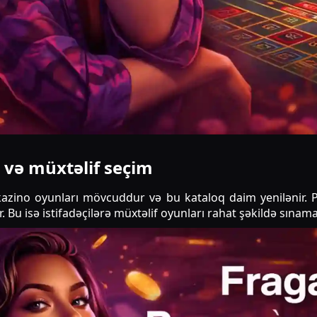
 və müxtəlif seçim
kazino oyunları mövcuddur və bu kataloq daim yenilənir. 
 Bu isə istifadəçilərə müxtəlif oyunları rahat şəkildə sınam