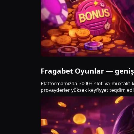
Fragabet Oyunlar — geniş
Platformamızda 3000+ slot və müxtəlif 
provayderlər yüksək keyfiyyət təqdim edir.