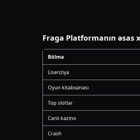
Fraga Platformanın əsas x
Bölmə
Lisenziya
Oyun kitabxanası
Top slotlar
Canlı kazino
Crash