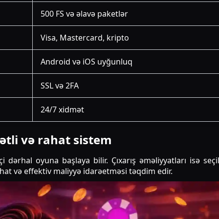
500 FS və əlavə paketlər
Visa, Mastercard, kripto
Android və iOS uyğunluq
SSL və 2FA
24/7 xidmət
ətli və rahat sistem
çi dərhal oyuna başlaya bilir. Çıxarış əməliyyatları isə s
rahat və effektiv maliyyə idarəetməsi təqdim edir.