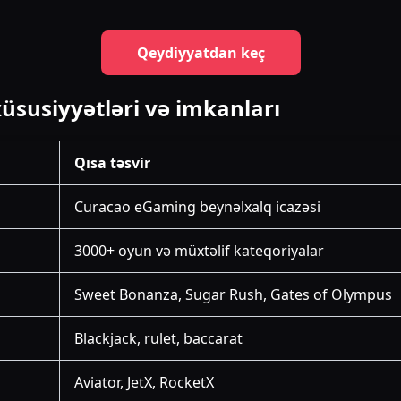
Qeydiyyatdan keç
üsusiyyətləri və imkanları
Qısa təsvir
Curacao eGaming beynəlxalq icazəsi
3000+ oyun və müxtəlif kateqoriyalar
Sweet Bonanza, Sugar Rush, Gates of Olympus
Blackjack, rulet, baccarat
Aviator, JetX, RocketX